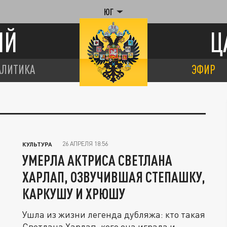
ЮГ
ИЙ
Ц
АЛИТИКА
ЭФИР
26 АПРЕЛЯ 18:56
КУЛЬТУРА
УМЕРЛА АКТРИСА СВЕТЛАНА
ХАРЛАП, ОЗВУЧИВШАЯ СТЕПАШКУ,
КАРКУШУ И ХРЮШУ
Ушла из жизни легенда дубляжа: кто такая
Светлана Харлап, кого она играла и