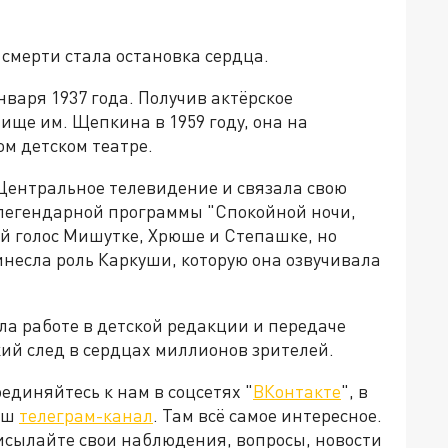
мерти стала остановка сердца.
нваря 1937 года. Получив актёрское
ще им. Щепкина в 1959 году, она на
м детском театре.
 Центральное телевидение и связала свою
ю легендарной программы "Спокойной ночи,
ой голос Мишутке, Хрюше и Степашке, но
несла роль Каркуши, которую она озвучивала
а работе в детской редакции и передаче
ий след в сердцах миллионов зрителей.
диняйтесь к нам в соцсетях "
ВКонтакте
", в
наш
телеграм-канал
. Там всё самое интересное.
рисылайте свои наблюдения, вопросы, новости