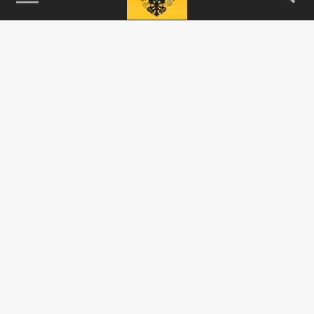
115093, г. Москва, переулок Партийный,
д.1, к.57, стр.3, эт.1, пом.I, ком.45