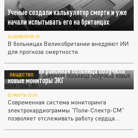
Ученые создали калькулятор смерти и уже
начали испытывать его на британцах
04 НОЯБРЯ 05:10
В больницах Великобритании внедряют ИИ
для прогноза смертности.
Брюховецкая районная больница получила
ОБЩЕСТВО
новые мониторы ЭКГ
02 МАРТА 12:54
Современная система мониторинга
электрокардиограммы "Поли-Спектр-СМ"
позволяет отслеживать работу сердца...