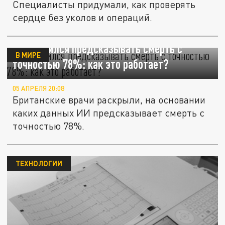
Специалисты придумали, как проверять
сердце без уколов и операций.
ИИ научился предсказывать смерть с
В МИРЕ
точностью 78%: как это работает?
05 АПРЕЛЯ 20:08
Британские врачи раскрыли, на основании
каких данных ИИ предсказывает смерть с
точностью 78%.
ТЕХНОЛОГИИ