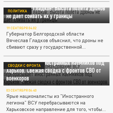
Губернатор Гладков: Высота полета дронов
ПОЛИТИКА
не дает сбивать их у границы
19 СЕНТЯБРЯ 04:02
Губернатор Белгородской области
Вячеслав Гладков объяснил, что дроны не
сбивают сразу у государственной...
Будет вам котёл. Командование ВСУ
перебрасывает иностранных наёмников под
СВОДКИ С ФРОНТА
Харьков. Свежая сводка с фронтов СВО от
военкоров
03 СЕНТЯБРЯ 06:40
Ярые националисты из "Иностранного
легиона" ВСУ перебрасываются на
Харьковское направление для того, чтобы...