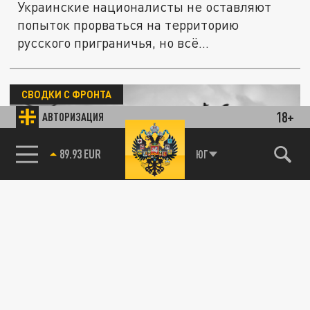
Украинские националисты не оставляют
попыток прорваться на территорию
русского приграничья, но всё...
СВОДКИ С ФРОНТА
18+
АВТОРИЗАЦИЯ
85.64 BRENT
ЮГ
Самонадеянный солдат. ВСУ не удалось
разминировать границу России у
Демидовки. Свежая сводка с фронтов СВО
от военкоров
10 АПРЕЛЯ 06:00
Украинского сапёра заметили наши
операторы БПЛА и провели атаку по