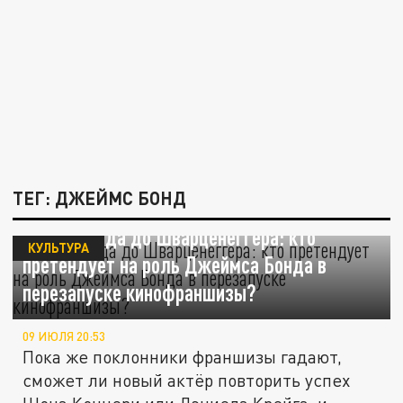
ТЕГ: ДЖЕЙМС БОНД
От Холланда до Шварценеггера: кто
КУЛЬТУРА
претендует на роль Джеймса Бонда в
перезапуске кинофраншизы?
09 ИЮЛЯ 20:53
Пока же поклонники франшизы гадают,
сможет ли новый актёр повторить успех