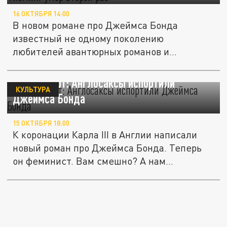
16 ОКТЯБРЯ 14:00
В новом романе про Джеймса Бонда
известный не одному поколению
любителей авантюрных романов и
кинобоевиков...
Уже не торт: Англосаксы испортили
КУЛЬТУРА
Джеймса Бонда
15 ОКТЯБРЯ 18:00
К коронации Карла III в Англии написали
новый роман про Джеймса Бонда. Теперь
он феминист. Вам смешно? А нам...