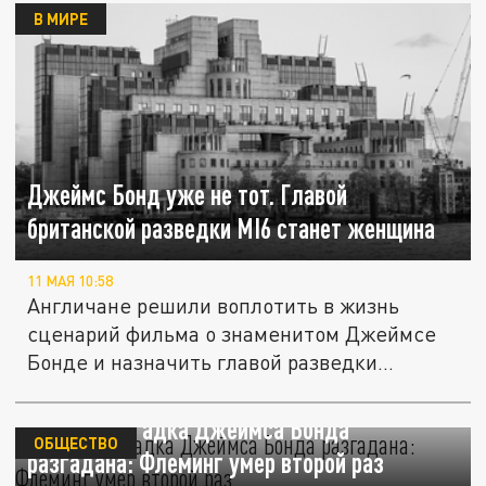
В МИРЕ
Джеймс Бонд уже не тот. Главой
британской разведки MI6 станет женщина
11 МАЯ 10:58
Англичане решили воплотить в жизнь
сценарий фильма о знаменитом Джеймсе
Бонде и назначить главой разведки...
Главная загадка Джеймса Бонда
ОБЩЕСТВО
разгадана: Флеминг умер второй раз