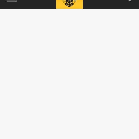
115093, г. Москва, переулок Партийный,
д.1, к.57, стр.3, эт.1, пом.I, ком.45