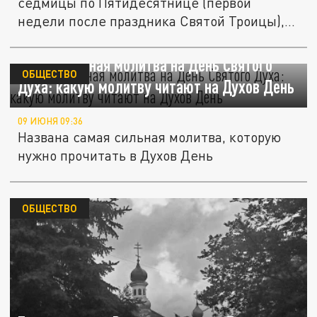
седмицы по Пятидесятнице (первой
недели после праздника Святой Троицы),
в...
Самая сильная молитва на День Святого
ОБЩЕСТВО
Духа: какую молитву читают на Духов День
09 ИЮНЯ 09:36
Названа самая сильная молитва, которую
нужно прочитать в Духов День
ОБЩЕСТВО