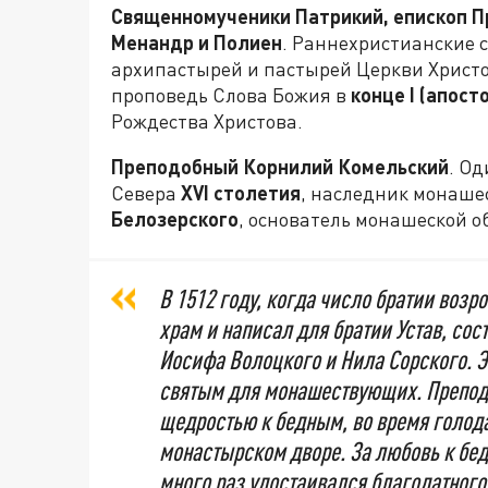
Священномученики Патрикий, епископ Пру
Менандр и Полиен
. Раннехристианские 
архипастырей и пастырей Церкви Христо
проповедь Слова Божия в
конце
I
(апосто
Рождества Христова.
Преподобный Корнилий Комельский
. Од
Севера
XVI
столетия
, наследник монаш
Белозерского
, основатель монашеской о
В 1512 году, когда число братии воз
храм и написал для братии Устав, со
Иосифа Волоцкого и Нила Сорского. Э
святым для монашествующих. Препод
щедростью к бедным, во время голода
монастырском дворе. За любовь к бе
много раз удостаивался благодатного