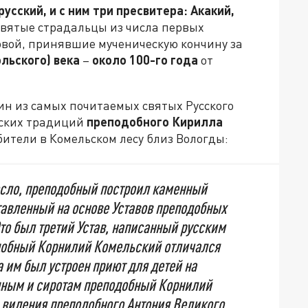
сский, и с ним три пресвитера: Акакий,
святые страдальцы из числа первых
вой, принявшие мученическую кончину за
льского) века
–
около 100-го года
от
ин из самых почитаемых святых Русского
еских традиций
преподобного Кирилла
бители в Комельском лесу близ Вологды:
росло, преподобный построил каменный
ставленный на основе Уставов преподобных
то был третий Устав, написанный русским
обный Корнилий Комельский отличался
 им был устроен приют для детей на
дным и сиротам преподобный Корнилий
 видения преподобного Антония Великого,