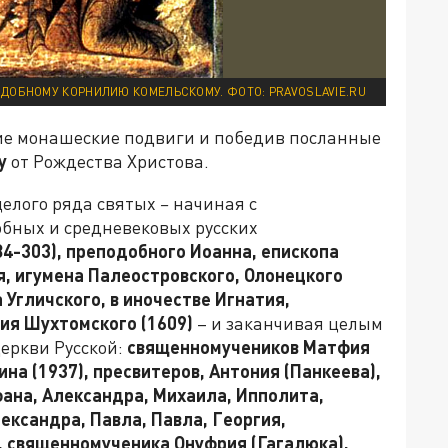
ДОБНОМУ КОРНИЛИЮ КОМЕЛЬСКОМУ. ФОТО: PRAVOSLAVIE.RU
е монашеские подвиги и победив посланные
у
от Рождества Христова.
целого ряда святых
–
начиная с
бных и средневековых русских
4-303), преподобного Иоанна, епископа
я, игумена Палеостровского, Олонецкого
 Угличского, в иночестве Игнатия,
гия Шухтомского (1609)
– и заканчивая целым
еркви Русской:
священномучеников Матфия
на (1937), пресвитеров, Антония (Панкеева),
фана, Александра, Михаила, Ипполита,
ександра, Павла, Павла, Георгия,
), священномученика Онуфрия (Гагалюка),