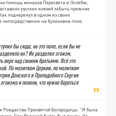
м на помощь монахов Пересвета и Ослябю,
заставило русских князей забыть прежние
Как подчеркнул в одном из своих
х непосредственно на Куликовом поле,
упил бы сюда, на это поле, если бы не
разделяло их? Их разделял эгоизм,
ь верх над своими братьями. Всё это
ой. По молитвам Церкви, по молитвам
трия Донского и Преподобного Сергия
 эгоизма и поняли, что нужно бороться
к Рождества Пресвятой Богородицы. "И была
тописи. Сам Великий Князь был ранен. Но,