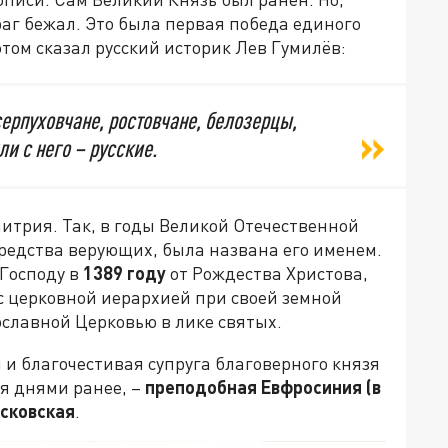
аг бежал. Это была первая победа единого
этом сказал русский историк Лев Гумилёв:
ерпуховчане, ростовчане, белозерцы,
ли с него – русские.
итрия. Так, в годы Великой Отечественной
редства верующих, была названа его именем.
Господу в
1389 году
от Рождества Христова,
с церковной иерархией при своей земной
ославной Церковью в лике святых.
и благочестивая супруга благоверного князя
я днями ранее, –
преподобная Евфросиния (в
осковская
.