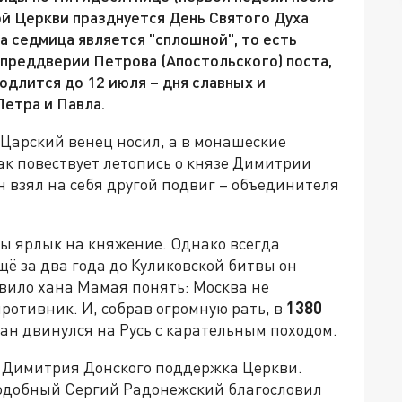
ой Церкви празднуется День Святого Духа
та седмица является "сплошной", то есть
 преддверии Петрова (Апостольского) поста,
родлится до 12 июля – дня славных и
етра и Павла.
 "Царский венец носил, а в монашеские
ак повествует летопись о князе Димитрии
н взял на себя другой подвиг – объединителя
ы ярлык на княжение. Однако всегда
щё за два года до Куликовской битвы он
авило хана Мамая понять: Москва не
ротивник. И, собрав огромную рать, в
1380
ан двинулся на Русь с карательным походом.
я Димитрия Донского поддержка Церкви.
добный Сергий Радонежский благословил