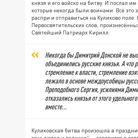
князя и его войско на битву. И послал и
которые некогда были воинами. Всё это 
распри и отправиться на Куликово поле. 
Первосвятительских слов, произнесённы
Святейший Патриарх Кирилл:
Никогда бы Димитрий Донской не выст
объединились русские князья. А что 
стремление к власти, стремление взят
лежало в основе междоусобицы русск
Преподобного Сергия, усилиями Дими
отказались князья от этого удельного
вместе...
Куликовская битва произошла в праздни
сеча лютая и великая", – говорится в ле