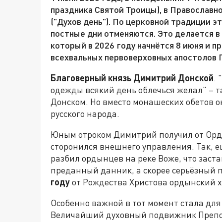
праздника Святой Троицы), в Православн
("Духов день"). По церковной традиции э
постные дни отменяются. Это делается в
который в 2026 году начнётся 8 июня и п
всехвальных первоверховных апостолов П
Благоверный князь Димитрий Донской
.
одежды всякий день облечься желал" – т
Донском. Но вместо монашеских обетов о
русского народа.
Юным отроком Димитрий получил от Орд
сторонился внешнего управления. Так, е
разбил ордынцев на реке Воже, что заст
преданный данник, а скорее серьёзный п
году
от Рождества Христова ордынский х
Особенно важной в тот момент стала дл
Величайший духовный подвижник Препо