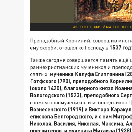
ЯВЛЕНИЕ БОЖИЕЙ МАТЕРИ ПРЕПО
Преподобный Корнилий, совершив многи
ему скорби, отошёл ко Господу в
1537 год
Также сегодня совершается память ещё 
раннехристианских мучеников и преподо
святых:
мученика Калуфа Египтянина (28
Готфского (790), преподобного Корнили
(около 1420), благоверного князя Иоанна
Вологодского (1523), преподобного Сер
сонмом новомучеников и исповедников Ц
Вознесенского (1919) и Виктора Каракули
епископа Белгородского, и с ним Митро
Николая, Василия, Николая, Максима, Ал
пресвитеров, и мученика Михаила (1938