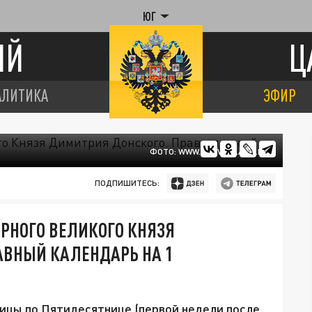
ЮГ
ИЙ
Ц
АЛИТИКА
ЭФИР
ФОТО: WWW.PRAVOSLAVIE.RU
ПОДПИШИТЕСЬ:
ЕРНОГО ВЕЛИКОГО КНЯЗЯ
АВНЫЙ КАЛЕНДАРЬ НА 1
дмицы по Пятидесятнице (первой недели после