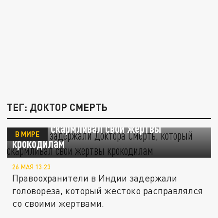
ТЕГ: ДОКТОР СМЕРТЬ
В Индии задержали Доктора Смерть,
который скармливал свои жертвы
В МИРЕ
крокодилам
26 МАЯ 13:23
Правоохранители в Индии задержали
головореза, который жестоко расправлялся
со своими жертвами.