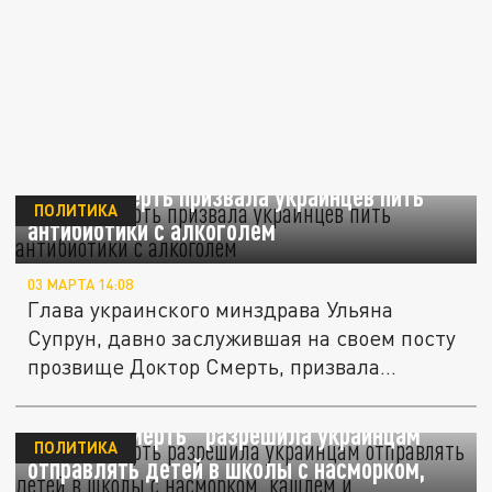
Доктор Смерть призвала украинцев пить
ПОЛИТИКА
антибиотики с алкоголем
03 МАРТА 14:08
Глава украинского минздрава Ульяна
Супрун, давно заслужившая на своем посту
прозвище Доктор Смерть, призвала...
"Доктор Смерть" разрешила украинцам
ПОЛИТИКА
отправлять детей в школы с насморком,