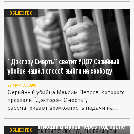
ОБЩЕСТВО
"Доктору Смерть" светит УДО? Серийный
убийца нашёл способ выйти на свободу
29 МАРТА 03:00
Серийный убийца Максим Петров, которого
прозвали “Доктором Смерть",
рассматривает возможность подачи на...
"Доктор смерть" пойдет под суд: его
пациенты погибали в муках через год после
ОБЩЕСТВО