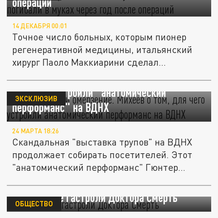
операций
14 ДЕКАБРЯ 00:01
Точное число больных, которым пионер
регенеративной медицины, итальянский
хирург Паоло Маккиарини сделал...
"Это скотство и омерзение". Михеев о том,
для чего устроили "анатомический
ЭКСКЛЮЗИВ
перформанс" на ВДНХ
24 МАРТА 18:26
Скандальная "выставка трупов" на ВДНХ
продолжает собирать посетителей. Этот
"анатомический перформанс" Гюнтер...
Московские гастроли Доктора Смерть
ОБЩЕСТВО