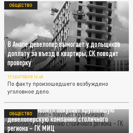
ОБЩЕСТВО
В Анапе девелопер вымогает у дольщиков
доплату за въезд в квартиры, СК поводит
проверку
17 СЕНТЯБРЯ 12:40
По факту произошедшего возбуждено
уголовное дело.
Группа «Самолет» покупает крупнейшую
ОБЩЕСТВО
девелоперскую компанию столичного
региона – ГК МИЦ