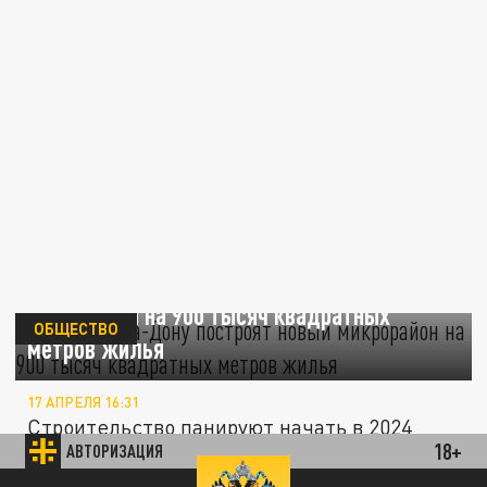
В Ростове-на-Дону построят новый
микрорайон на 900 тысяч квадратных
ОБЩЕСТВО
метров жилья
17 АПРЕЛЯ 16:31
Строительство панируют начать в 2024
18+
АВТОРИЗАЦИЯ
году.