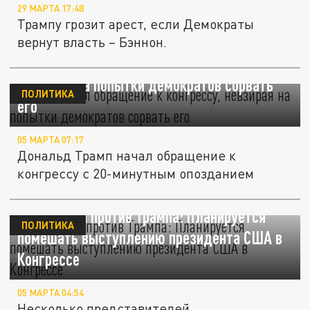
29 МАРТА 17:48
Трампу грозит арест, если Демократы
вернут власть – Бэннон.
Трамп начал обращение к конгрессу,
невзирая на попытки демократов сорвать
ПОЛИТИКА
его
05 МАРТА 07:17
Дональд Трамп начал обращение к
конгрессу с 20-минутным опозданием
Демократы против Трампа: Планируется
ПОЛИТИКА
помешать выступлению президента США в
Конгрессе
05 МАРТА 04:54
Несколько представителей