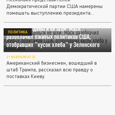
Демократической партии США намерены
помешать выступлению президента
Дональда Трампа в...
На Украину деньги не шли: Маск
ПОЛИТИКА
разоблачил лживых политиков США,
отобравших "кусок хлеба" у Зеленского
21 ФЕВРАЛЯ 07:32
Американский бизнесмен, вошедший в
штаб Трампа, рассказал всю правду о
поставках Киеву.