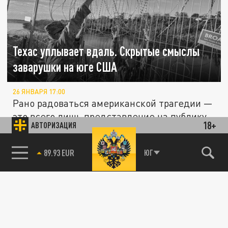
Техас уплывает вдаль. Скрытые смыслы
заварушки на юге США
26 ЯНВАРЯ 17:00
Рано радоваться американской трагедии —
это всего лишь представление на публику.
18+
АВТОРИЗАЦИЯ
Эксперт программы "Скрытые...
85.64 BRENT
ЮГ
ПОЛИТИКА