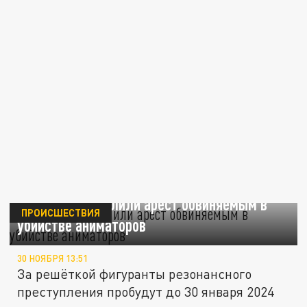
На Кубани продлили арест обвиняемым в
ПРОИСШЕСТВИЯ
убийстве аниматоров
30 НОЯБРЯ 13:51
За решёткой фигуранты резонансного
преступления пробудут до 30 января 2024