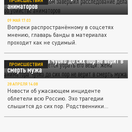
ПРОИСШЕСТВИЯ
аниматоров
09 МАЯ 17:03
Вопреки распространённому в соцсетях
мнению, главарь банды в материалах
проходит как не судимый.
"Рука не поднимается убрать его вещи":
жена аниматора Чубко до сих пор не верит в
ПРОИСШЕСТВИЯ
смерть мужа
28 АПРЕЛЯ 14:08
Новости об ужасающем инциденте
облетели всю Россию. Эхо трагедии
слышится до сих пор. Родственники
погибших...