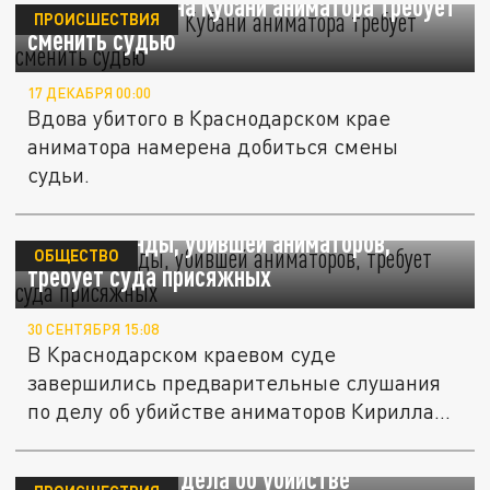
Вдова убитого на Кубани аниматора требует
ПРОИСШЕСТВИЯ
сменить судью
17 ДЕКАБРЯ 00:00
Вдова убитого в Краснодарском крае
аниматора намерена добиться смены
судьи.
Главарь банды, убившей аниматоров,
ОБЩЕСТВО
требует суда присяжных
30 СЕНТЯБРЯ 15:08
В Краснодарском краевом суде
завершились предварительные слушания
по делу об убийстве аниматоров Кирилла
Чубко...
Кубанский Следком завершил
расследование дела об убийстве