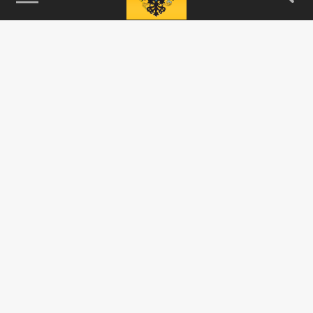
115093, г. Москва, переулок Партийный,
д.1, к.57, стр.3, эт.1, пом.I, ком.45