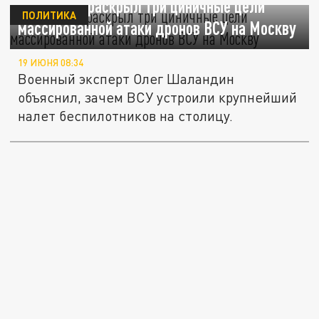
Шаландин раскрыл три циничные цели
ПОЛИТИКА
массированной атаки дронов ВСУ на Москву
19 ИЮНЯ 08:34
Военный эксперт Олег Шаландин
объяснил, зачем ВСУ устроили крупнейший
налет беспилотников на столицу.