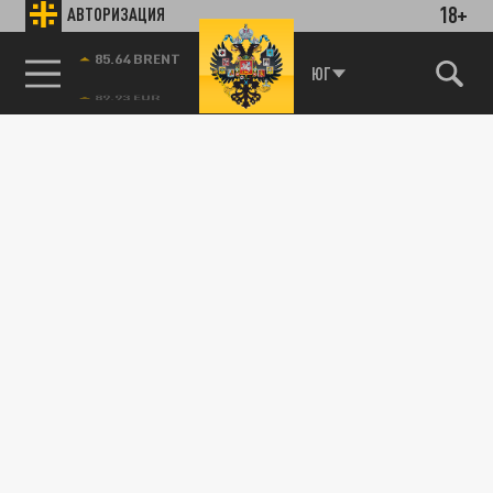
18+
АВТОРИЗАЦИЯ
09 ИЮНЯ 11:44
Константин Малофеев жестко прошелся по
итогам выборов в Армении и рассказал, как
85.64 BRENT
ЮГ
нужно действовать России.
ОБЩЕСТВО
В Русской Православной Церкви
разоблачили «сенсацию» СМИ о снижении
числа православных
15 МАЯ 08:42
Публикация «Ведомостей» о том, что за 15