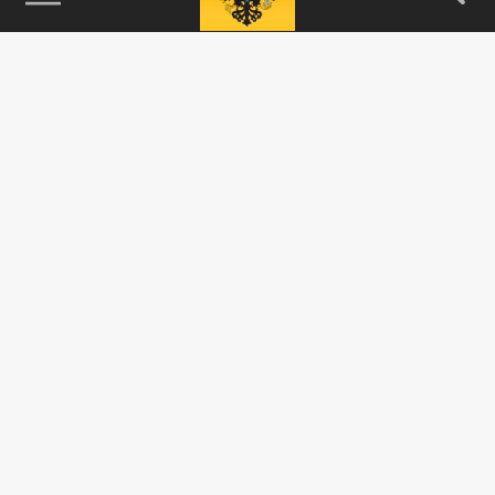
115093, г. Москва, переулок Партийный,
д.1, к.57, стр.3, эт.1, пом.I, ком.45