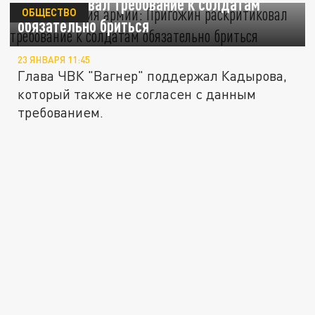
раскритиковал требование к солдатам
ОБЩЕСТВО
обязательно бриться
23 ЯНВАРЯ 11:45
Глава ЧВК "Вагнер" поддержал Кадырова,
который также не согласен с данным
требованием.