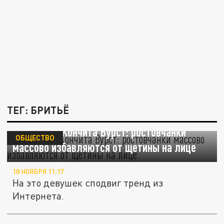
ТЕГ: БРИТЬЁ
Это вам не Кончита Вурст: ростовчанки
ОБЩЕСТВО
массово избавляются от щетины на лице
18 НОЯБРЯ 11:17
На это девушек сподвиг тренд из
Интернета.
"Гламуризация армии": Пригожин