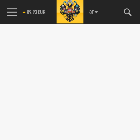
лесу на севере Луганской Народной...
85.64 BRENT
ЮГ
СВО
Началась охота за головами. Под Харьков
перебросили боевиков ВСУ, грабивших
"Пятёрочку" в Судже
27 АВГУСТА 09:40
Бойцы армии России пообещали
переловить или уничтожить всех тех, кто
похищал местных жителей и грабил
магазины...