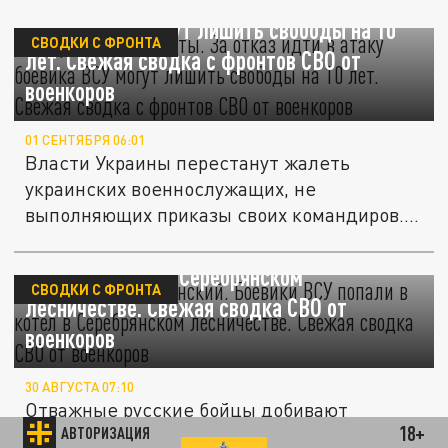
боевика ВСУ могут лишить свободы на 10
СВОДКИ С ФРОНТА
лет. Свежая сводка с фронтов СВО от
военкоров
01 СЕНТЯБРЯ 06:01
Власти Украины перестанут жалеть
украинских военнослужащих, не
выполняющих приказы своих командиров.
Чтобы...
Крышка тебе, Зеленский. Боевики ВСУ
попали в котёл в Серебрянском
СВОДКИ С ФРОНТА
лесничестве. Свежая сводка СВО от
военкоров
30 АВГУСТА 07:10
Отважные русские бойцы добивают
18+
АВТОРИЗАЦИЯ
остатки украинских бригад в Серебрянском