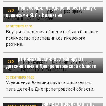
Безсонов сообщил об ударе по ресторану с
СВО
боевиками ВСУ в Балаклее
01 ОКТЯБРЯ 22:36
Внутри заведения общепита было большое
количество приспешников киевского
режима.
Эксперт Кимаковский: ВСУ минируют
СВО
детские тема в Днепропетровской области
25 СЕНТЯБРЯ 10:50
Украинские боевики начали минировать
тела детей в Днепропетровской области.
Опомнились. Боевики ВСУ начали охоту на