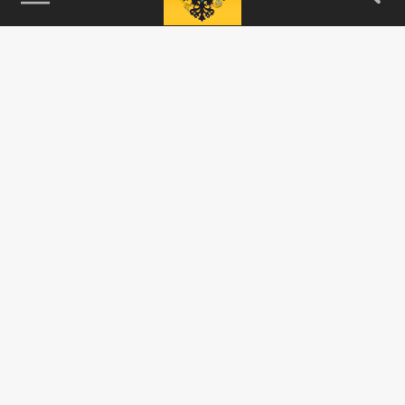
115093, г. Москва, переулок Партийный,
д.1, к.57, стр.3, эт.1, пом.I, ком.45