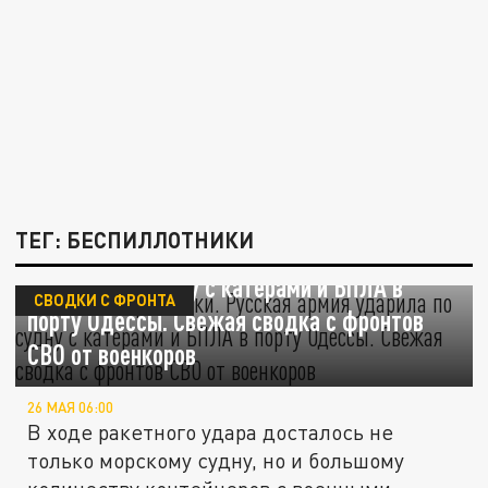
ТЕГ: БЕСПИЛЛОТНИКИ
По данным разведки. Русская армия
ударила по судну с катерами и БПЛА в
СВОДКИ С ФРОНТА
порту Одессы. Свежая сводка с фронтов
СВО от военкоров
26 МАЯ 06:00
В ходе ракетного удара досталось не
только морскому судну, но и большому