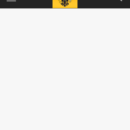
115093, г. Москва, переулок Партийный,
д.1, к.57, стр.3, эт.1, пом.I, ком.45