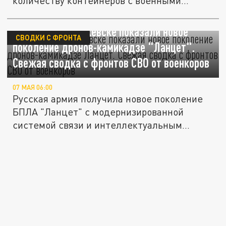
количеству контейнеров с военными...
Это прорыв. В Ижевске показали новое
СВОДКИ С ФРОНТА
поколение дронов-камикадзе "Ланцет".
Свежая сводка с фронтов СВО от военкоров
07 МАЯ 06:00
Русская армия получила новое поколение
БПЛА "Ланцет" с модернизированной
системой связи и интеллектуальным...