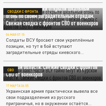
Украинские боевики открыли шкальный
СВОДКИ С ФРОНТА
огонь по своим заградительным отрядам.
Свежая сводка с фронтов СВО от военкоров
06 МАЯ 07:15
Солдаты ВСУ бросают свои укреплённые
позиции, но тут в бой вступают
заградительные отряды киевского...
Полный хаос! Части ВСУ тайно бегут из
Курской области. Свежие сводки с фронтов
СВО
СВО от военкоров
17 МАРТА 06:55
Украинская армия практически вывела все
свои подразделения из русского
приграничья, но в окружении остаётся...