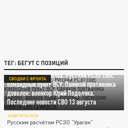
ТЕГ: БЕГУТ С ПОЗИЦИЙ
"Ураган" и переполох. Русский РСЗО снёс
СВОДКИ С ФРОНТА
командный пункт ВСУ. Паникой противника
доволен: военкор Юрий Подоляка.
Последние новости СВО 13 августа
13 АВГУСТА 10:02
Русским расчётом РСЗО "Ураган"