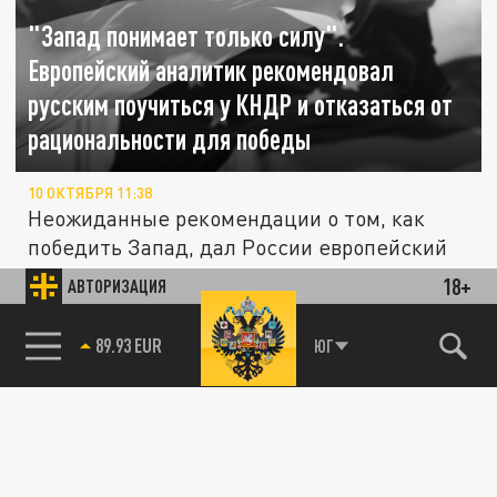
"Запад понимает только силу".
Европейский аналитик рекомендовал
русским поучиться у КНДР и отказаться от
рациональности для победы
10 ОКТЯБРЯ 11:38
Неожиданные рекомендации о том, как
победить Запад, дал России европейский
аналитик Жан-Жак Мунье. Он привёл в...
18+
АВТОРИЗАЦИЯ
Квартиры в новостройках Сочи до конца
89.93 EUR
ЮГ
85.64 BRENT
ОБЩЕСТВО
могут подорожать на 15-20%
05 АПРЕЛЯ 12:59
Одна из причин повышения цен на
недвижимость — дефицит свободных