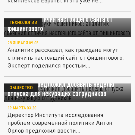
комплексов Европы. И это уже не...
Не попасть в руки мошенников: аналитик
объяснил отличия настоящего сайта от
ТЕХНОЛОГИИ
фишингового
28 ЯНВАРЯ 09:05
Аналитик рассказал, как граждане могут
отличить настоящий сайт от фишингового.
Эксперт поделился простым...
Аналитик предложил добавить неделю
ОБЩЕСТВО
отпуска для некурящих сотрудников
19 МАРТА 03:20
Директор Института исследования
проблем современной политики Антон
Орлов предложил ввести