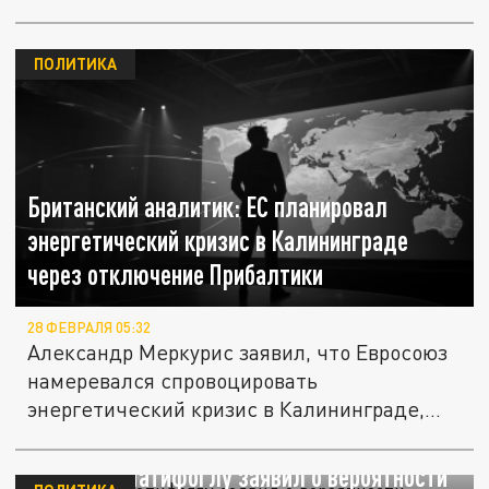
дополнительную...
ПОЛИТИКА
Британский аналитик: ЕС планировал
энергетический кризис в Калининграде
через отключение Прибалтики
28 ФЕВРАЛЯ 05:32
Александр Меркурис заявил, что Евросоюз
намеревался спровоцировать
энергетический кризис в Калининграде,...
Аналитик Латифоглу заявил о вероятности