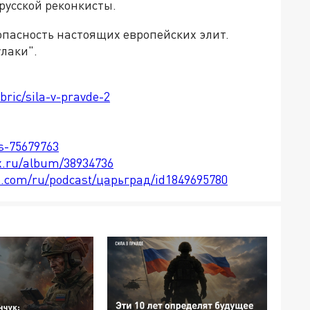
 русской реконкисты.
 опасность настоящих европейских элит.
улаки".
bric/sila-v-pravde-2
ts-75679763
x.ru/album/38934736
le.com/ru/podcast/царьград/id1849695780