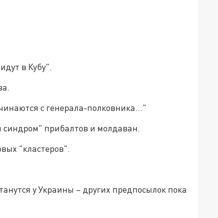
идут в Кубу".
ва.
начинаются с генерала-полковника…"
ий синдром" прибалтов и молдаван.
овых "кластеров".
останутся у Украины – других предпосылок пока