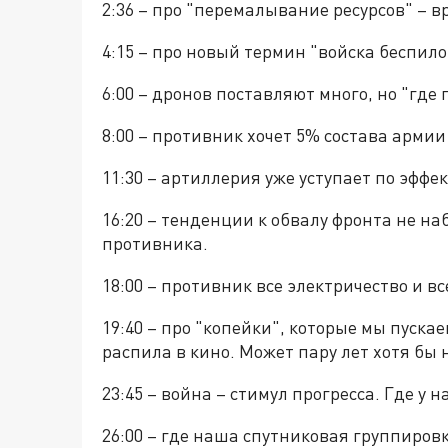
2:36 – про "перемалывание ресурсов" – 
4:15 – про новый термин "войска беспило
6:00 – дронов поставляют много, но "где гу
8:00 – противник хочет 5% состава арми
11:30 – артиллерия уже уступает по эфф
16:20 – тенденции к обвалу фронта не н
противника.
18:00 – противник все электричество и вс
19:40 – про "копейки", которые мы пуск
распила в кино. Может пару лет хотя бы 
23:45 – война – стимул прогресса. Где у 
26:00 – где наша спутниковая группировк