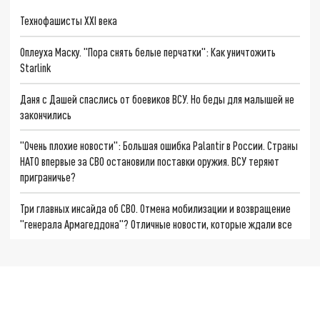
Технофашисты XXI века
Оплеуха Маску. "Пора снять белые перчатки": Как уничтожить
Starlink
Даня с Дашей спаслись от боевиков ВСУ. Но беды для малышей не
закончились
"Очень плохие новости": Большая ошибка Palantir в России. Страны
НАТО впервые за СВО остановили поставки оружия. ВСУ теряют
приграничье?
Три главных инсайда об СВО. Отмена мобилизации и возвращение
"генерала Армагеддона"? Отличные новости, которые ждали все