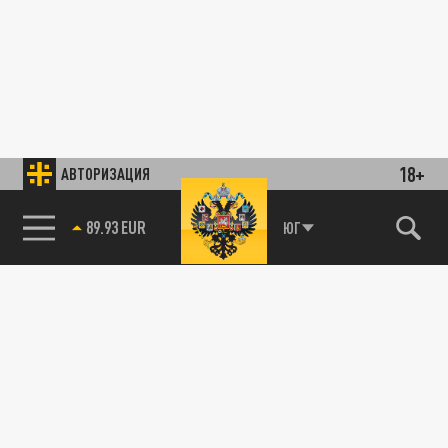
18+
АВТОРИЗАЦИЯ
ЮГ
85.64 BRENT
89.93 EUR