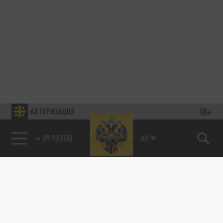
18+
АВТОРИЗАЦИЯ
89.93 EUR
ЮГ