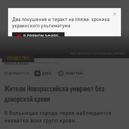
Два покушения и теракт на пляже: хроника
украинского ультиматума
В ПРЯМОМ ЭФИРЕ:
ФОТО: EKATERINA TSVETKOVA/GLOBALLOOKPRESS
ОБЩЕСТВО
ДАРИЯ ЖУКОВА
24 ЯНВАРЯ 18:46
ПОДПИШИТЕСЬ:
Жители Новороссийска умирают без
донорской крови
В больницах города-героя наблюдается
нехватка всех групп крови.