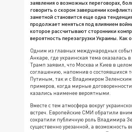
заявления о возможных переговорах, бол
говорить о скором завершении конфликта
заметной становится еще одна тенденция
продолжает меняться под влиянием войны,
которое рассчитывают сторонники компр
вероятность перезагрузки Украины. Как о
Одним из главных международных событ
Анкаре, где украинская тема оказалась
Трамп заявил, что Москва и Киев в цело
соглашению, напомнив о состоявшихся т
Путиным, так и с Владимиром Зеленским.
примеров, когда мирные договоренности 
казались наименее вероятными.
Вместе с тем атмосфера вокруг украинск
встреч. Европейские СМИ обратили вним
сократили публичную роль Владимира Зе
существенно урезанной, а возможность 