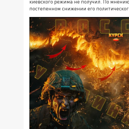
киевского режима не получил. По мнению
постепенном снижении его политическог