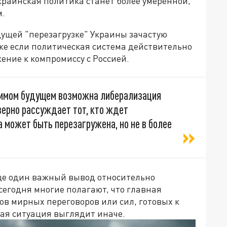
украинская политика станет более умеренной,
м.
удущей "перезагрузке" Украины зачастую
же если политическая система действительно
жение к компромиссу с Россией.
зримом будущем возможна либерализация
 верно рассуждает тот, кто ждет
а может быть перезагружена, но не в более
еще один важный вывод относительно
сегодня многие полагают, что главная
ов мирных переговоров или сил, готовых к
ная ситуация выглядит иначе.