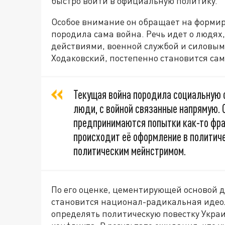
быстро войти в официальную политику.
Особое внимание он обращает на формир
породила сама война. Речь идет о людях
действиями, военной службой и силовыми
Ходаковский, постепенно становится сам
Текущая война породила социальную с
люди, с войной связанные напрямую. О
предпринимаются попытки как-то фраг
происходит её оформление в политич
политическим мейнстримом.
По его оценке, цементирующей основой 
становится национал-радикальная идеол
определять политическую повестку Укра