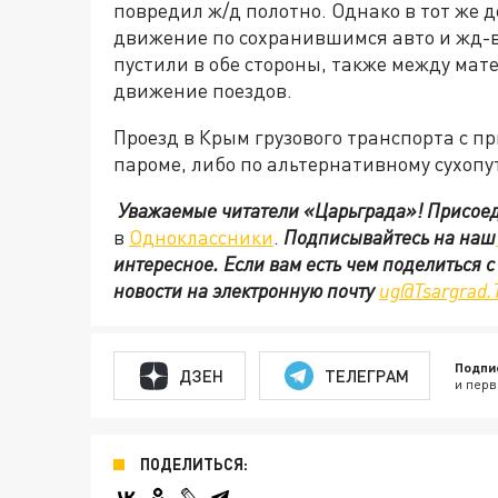
повредил ж/д полотно. Однако в тот же 
движение по сохранившимся авто и жд-в
пустили в обе стороны, также между мат
движение поездов.
Проезд в Крым грузового транспорта с п
пароме, либо по альтернативному сухопу
Уважаемые читатели «Царьграда»!
Присоед
в
Одноклассники
.
Подписывайтесь на наш
интересное. Если вам есть чем поделиться 
новости на электронную почту
ug@Tsargrad.
Подпи
ДЗЕН
ТЕЛЕГРАМ
и перв
ПОДЕЛИТЬСЯ: