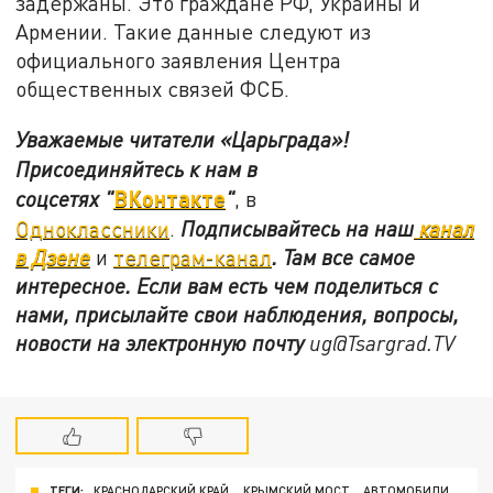
задержаны. Это граждане РФ, Украины и
Армении. Такие данные следуют из
официального заявления Центра
общественных связей ФСБ.
Уважаемые читатели «Царьграда»!
Присоединяйтесь к нам в
ВКонтакте
соцсетях
"
"
, в
Одноклассники
.
Подписывайтесь на наш
канал
в Дзене
и
телеграм-канал
. Там все самое
интересное. Если вам есть чем поделиться с
нами, присылайте свои наблюдения, вопросы,
новости на электронную почту
ug@Tsargrad.TV
ТЕГИ:
КРАСНОДАРСКИЙ КРАЙ
КРЫМСКИЙ МОСТ
АВТОМОБИЛИ