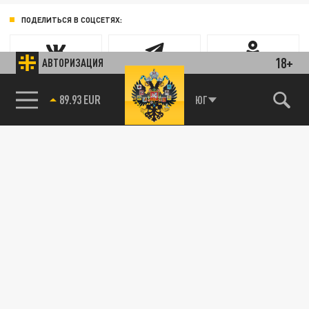
ПОДЕЛИТЬСЯ В СОЦСЕТЯХ:
18+
АВТОРИЗАЦИЯ
85.64 BRENT
Новости партнёров
ЮГ
89.93 EUR
Агрегатор новостей 24СМИ