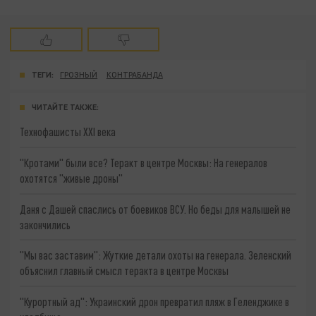
ТЕГИ:
ГРОЗНЫЙ
КОНТРАБАНДА
ЧИТАЙТЕ ТАКЖЕ:
Технофашисты XXI века
"Кротами" были все? Теракт в центре Москвы: На генералов
охотятся "живые дроны"
Даня с Дашей спаслись от боевиков ВСУ. Но беды для малышей не
закончились
"Мы вас заставим": Жуткие детали охоты на генерала. Зеленский
объяснил главный смысл теракта в центре Москвы
"Курортный ад": Украинский дрон превратил пляж в Геленджике в