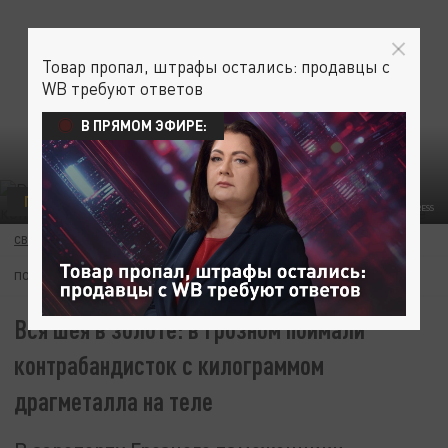
Товар пропал, штрафы остались: продавцы с
WB требуют ответов
В ПРЯМОМ ЭФИРЕ:
ПРОИСШЕСТВИЯ
ВИКТОР ЛИСИЦЫН/GLOBAL LOOK PRESS
СВЯТОСЛАВ РОМАНОВ
22 ЯНВАРЯ 13:05
ПОДПИШИТЕСЬ:
Вся шея в золоте: в Грозном поймали
контрабандисток с килограммом
драгметалла на теле