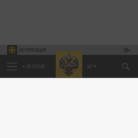
18+
АВТОРИЗАЦИЯ
89.93 EUR
ЮГ