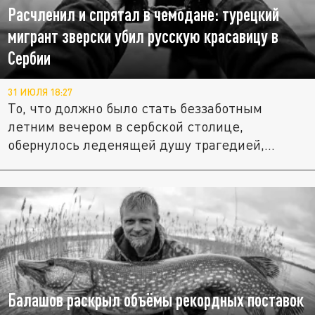
Расчленил и спрятал в чемодане: турецкий
мигрант зверски убил русскую красавицу в
Сербии
31 ИЮЛЯ 18:27
То, что должно было стать беззаботным
летним вечером в сербской столице,
обернулось леденящей душу трагедией,...
Балашов раскрыл объёмы рекордных поставок