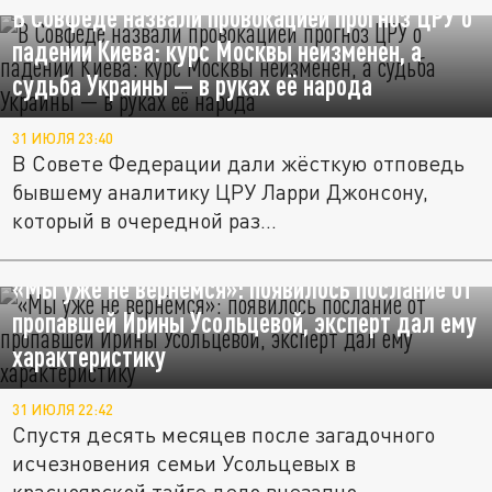
В Совфеде назвали провокацией прогноз ЦРУ о
падении Киева: курс Москвы неизменен, а
судьба Украины — в руках её народа
31 ИЮЛЯ 23:40
В Совете Федерации дали жёсткую отповедь
бывшему аналитику ЦРУ Ларри Джонсону,
который в очередной раз...
«Мы уже не вернёмся»: появилось послание от
пропавшей Ирины Усольцевой, эксперт дал ему
характеристику
31 ИЮЛЯ 22:42
Спустя десять месяцев после загадочного
исчезновения семьи Усольцевых в
красноярской тайге дело внезапно...