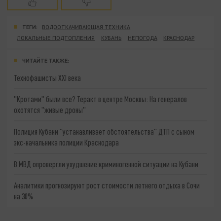
ТЕГИ:
ВОДООТКАЧИВАЮЩАЯ ТЕХНИКА
ЛОКАЛЬНЫЕ ПОДТОПЛЕНИЯ
КУБАНЬ
НЕПОГОДА
КРАСНОДАР
ЧИТАЙТЕ ТАКЖЕ:
Технофашисты XXI века
"Кротами" были все? Теракт в центре Москвы: На генералов
охотятся "живые дроны"
Полиция Кубани "устанавливает обстоятельства" ДТП с сыном
экс-начальника полиции Краснодара
В МВД опровергли ухудшение криминогенной ситуации на Кубани
Аналитики прогнозируют рост стоимости летнего отдыха в Сочи
на 30%