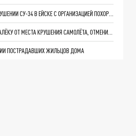
ВЛАСТИ ПОМОГУТ СЕМЬЯМ ПОГИБШИХ ПРИ КРУШЕНИИ СУ-34 В ЕЙСКЕ С ОРГАНИЗАЦИЕЙ ПОХОРОН
В ШКОЛЕ ЕЙСКА, КОТОРАЯ НАХОДИТСЯ НЕПОДАЛЁКУ ОТ МЕСТА КРУШЕНИЯ САМОЛЁТА, ОТМЕНИЛИ ЗАНЯТИЯ
АЦИИ ПОСТРАДАВШИХ ЖИЛЬЦОВ ДОМА