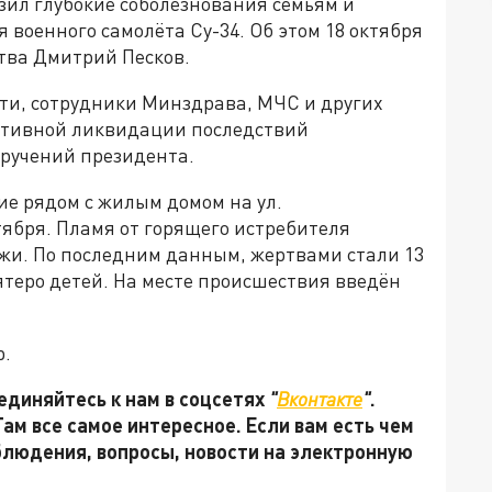
ил глубокие соболезнования семьям и
 военного самолёта Су-34. Об этом 18 октября
тва Дмитрий Песков.
сти, сотрудники Минздрава, МЧС и других
ативной ликвидации последствий
ручений президента.
ие рядом с жилым домом на ул.
тября. Пламя от горящего истребителя
ажи. По последним данным, жертвами стали 13
пятеро детей. На месте происшествия введён
р.
единяйтесь к нам в соцсетях
"
Вконтакте
"
.
 Там все самое интересное. Если вам есть чем
блюдения, вопросы, новости на электронную