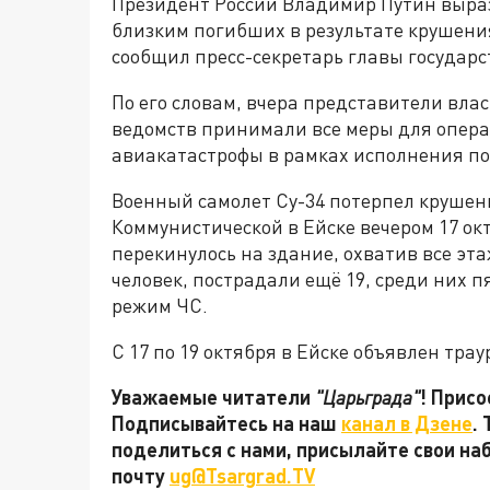
Президент России Владимир Путин выраз
близким погибших в результате крушения
сообщил пресс-секретарь главы государс
По его словам, вчера представители вла
ведомств принимали все меры для опер
авиакатастрофы в рамках исполнения по
Военный самолет Су-34 потерпел крушен
Коммунистической в Ейске вечером 17 ок
перекинулось на здание, охватив все эт
человек, пострадали ещё 19, среди них 
режим ЧС.
С 17 по 19 октября в Ейске объявлен трау
Уважаемые читатели
"Царьграда"
! Присо
Подписывайтесь на наш
канал в Дзене
.
поделиться с нами, присылайте свои на
почту
ug@Tsargrad.TV