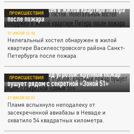
Все удобства для "гостей". Нелегальный
хостел обнаружен в жилой квартире Питера
ПРОИСШЕСТВИЯ
после пожара
31 ИЮЛЯ 12:10
Нелегальный хостел обнаружен в жилой
квартире Василеостровского района Санкт-
Петербурга после пожара.
Обломки НЛО под угрозой: крупный пожар
ПРОИСШЕСТВИЯ
бушует рядом с секретной «Зоной 51»
31 ИЮЛЯ 00:31
Пламя вспыхнуло неподалеку от
засекреченной авиабазы в Неваде и
охватило 54 квадратных километра.