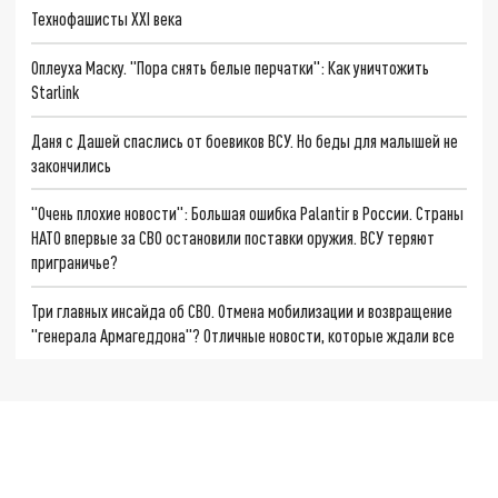
Технофашисты XXI века
Оплеуха Маску. "Пора снять белые перчатки": Как уничтожить
Starlink
Даня с Дашей спаслись от боевиков ВСУ. Но беды для малышей не
закончились
"Очень плохие новости": Большая ошибка Palantir в России. Страны
НАТО впервые за СВО остановили поставки оружия. ВСУ теряют
приграничье?
Три главных инсайда об СВО. Отмена мобилизации и возвращение
"генерала Армагеддона"? Отличные новости, которые ждали все