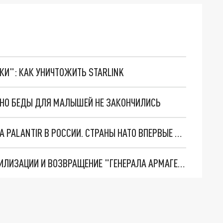
ТКИ": КАК УНИЧТОЖИТЬ STARLINK
. НО БЕДЫ ДЛЯ МАЛЫШЕЙ НЕ ЗАКОНЧИЛИСЬ
"ОЧЕНЬ ПЛОХИЕ НОВОСТИ": БОЛЬШАЯ ОШИБКА PALANTIR В РОССИИ. СТРАНЫ НАТО ВПЕРВЫЕ ЗА СВО ОСТАНОВИЛИ ПОСТАВКИ ОРУЖИЯ. ВСУ ТЕРЯЮТ ПРИГРАНИЧЬЕ?
ТРИ ГЛАВНЫХ ИНСАЙДА ОБ СВО. ОТМЕНА МОБИЛИЗАЦИИ И ВОЗВРАЩЕНИЕ "ГЕНЕРАЛА АРМАГЕДДОНА"? ОТЛИЧНЫЕ НОВОСТИ, КОТОРЫЕ ЖДАЛИ ВСЕ