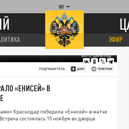
ЮГ
ИЙ
Ц
АЛИТИКА
ЭФИР
ФОТО: ЦАРЬГРАД
ПОДПИШИТЕСЬ:
АЛО «ЕНИСЕЙ» В
КЕ
намо» Краснодар победила «Енисей» в матче
Встреча состоялась 15 ноября во дворце