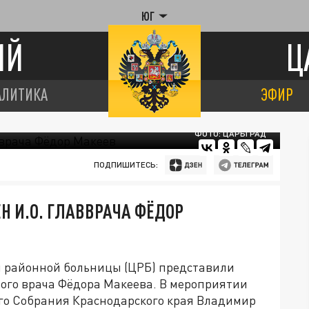
ЮГ
ИЙ
Ц
АЛИТИКА
ЭФИР
ФОТО: ЦАРЬГРАД
ПОДПИШИТЕСЬ:
Н И.О. ГЛАВВРАЧА ФЁДОР
й районной больницы (ЦРБ) представили
ого врача Фёдора Макеева. В мероприятии
го Собрания Краснодарского края Владимир