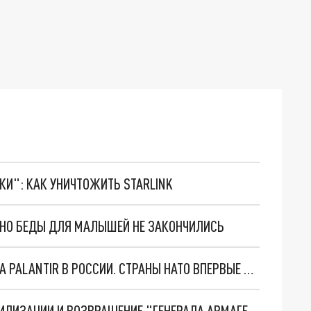
ТКИ": КАК УНИЧТОЖИТЬ STARLINK
. НО БЕДЫ ДЛЯ МАЛЫШЕЙ НЕ ЗАКОНЧИЛИСЬ
"ОЧЕНЬ ПЛОХИЕ НОВОСТИ": БОЛЬШАЯ ОШИБКА PALANTIR В РОССИИ. СТРАНЫ НАТО ВПЕРВЫЕ ЗА СВО ОСТАНОВИЛИ ПОСТАВКИ ОРУЖИЯ. ВСУ ТЕРЯЮТ ПРИГРАНИЧЬЕ?
ТРИ ГЛАВНЫХ ИНСАЙДА ОБ СВО. ОТМЕНА МОБИЛИЗАЦИИ И ВОЗВРАЩЕНИЕ "ГЕНЕРАЛА АРМАГЕДДОНА"? ОТЛИЧНЫЕ НОВОСТИ, КОТОРЫЕ ЖДАЛИ ВСЕ