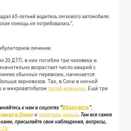
радал 65-летний водитель легкового автомобиля.
ская помощь не потребовалась",
мбулаторное лечение.
о 20 ДТП, в них погибли три человека и
значительно возрастает число аварий с
 помимо обычных перевозок, начинается
больше зерновозов. Так, в Сочи в ночной
s и микроавтобусом
погиб мужчина.
Ещё три
иняйтесь к нам в соцсетях
"
ВКонтакте
"
,
канал в Дзене
и
телеграм-канал
. Там все самое
с нами, присылайте свои наблюдения, вопросы,
.TV