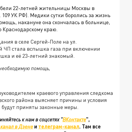
ибели
22-летней жительницы Москвы в
т. 109 УК РФ). Медики сутки боролись за жизнь
омощь, накануне она скончалась в больнице,
о Краснодарскому краю.
ания в селе Сергей-Поле на ул.
й ЧП стала вспышка газа при включении
ушка и её 23-летний знакомый.
необходимую помощь,
 руководителем краевого управления следкома
ского района выясняет причины и условия
 будут приняты законные меры.
няйтесь к нам в соцсетях "
ВКонтакте
",
канал в Дзене
и
телеграм-канал
. Там все