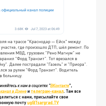
юля на трассе
"
Краснодар — Ейск
"
между
участке, где произошло ДТП, шёл ремонт. По
вления МВД, грузовик "Рено Магнум" не
ранил "Форд Транзит". Тот врезался в
ку". Далее пострадали "Газель" и "Приора".
лся за рулем "Форд Транзит". Водитель
в больницу.
няйтесь к нам в соцсетях "
ВКонтакте
",
канал в Дзене
и
телеграм-канал
. Там все
делиться с нами, присылайте свои
тронную почту
ug@Tsargrad.TV