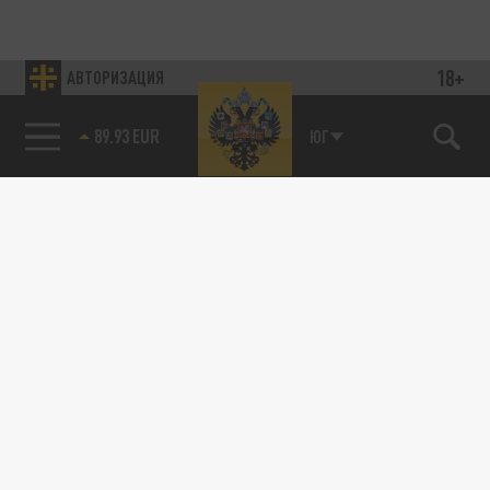
18+
АВТОРИЗАЦИЯ
89.93 EUR
ЮГ