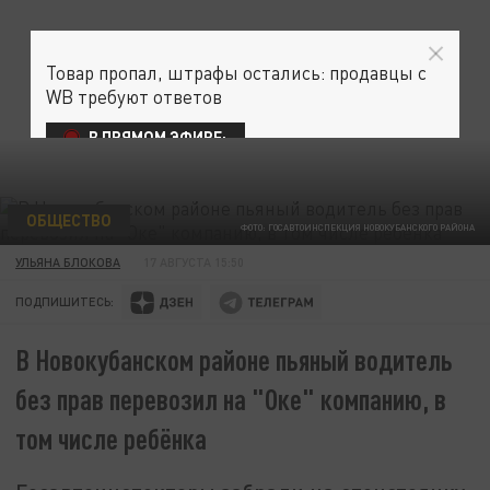
Товар пропал, штрафы остались: продавцы с
WB требуют ответов
В ПРЯМОМ ЭФИРЕ:
ОБЩЕСТВО
ФОТО: ГОСАВТОИНСПЕКЦИЯ НОВОКУБАНСКОГО РАЙОНА
УЛЬЯНА БЛОКОВА
17 АВГУСТА 15:50
ПОДПИШИТЕСЬ:
В Новокубанском районе пьяный водитель
без прав перевозил на "Оке" компанию, в
том числе ребёнка