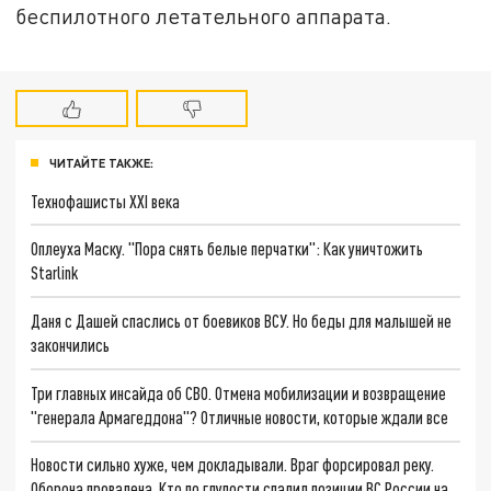
беспилотного летательного аппарата.
ЧИТАЙТЕ ТАКЖЕ:
Технофашисты XXI века
Оплеуха Маску. "Пора снять белые перчатки": Как уничтожить
Starlink
Даня с Дашей спаслись от боевиков ВСУ. Но беды для малышей не
закончились
Три главных инсайда об СВО. Отмена мобилизации и возвращение
"генерала Армагеддона"? Отличные новости, которые ждали все
Новости сильно хуже, чем докладывали. Враг форсировал реку.
Оборона провалена. Кто по глупости спалил позиции ВС России на