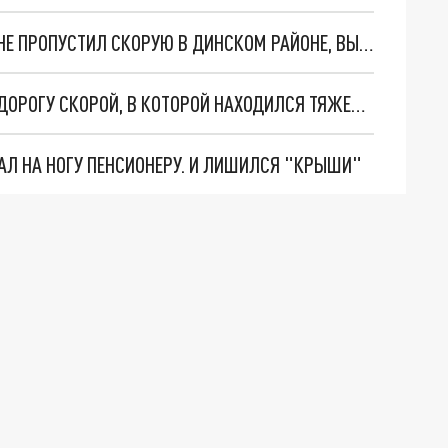
АВТОХАМУ НА КРАСНОМ "ГЕЛИКЕ", КОТОРЫЙ НЕ ПРОПУСТИЛ СКОРУЮ В ДИНСКОМ РАЙОНЕ, ВЫНЕСУТ ПРИГОВОР
В КРАСНОДАРЕ ПЬЯНЫЙ АВТОХАМ ПЕРЕКРЫЛ ДОРОГУ СКОРОЙ, В КОТОРОЙ НАХОДИЛСЯ ТЯЖЕЛОБОЛЬНОЙ ПАЦИЕНТ
АЛ НА НОГУ ПЕНСИОНЕРУ. И ЛИШИЛСЯ "КРЫШИ"