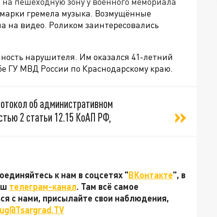
 на пешеходную зону у военного мемориала
номарки гремела музыка. Возмущённые
а на видео. Роликом заинтересовались
чность нарушителя. Им оказался 41-летний
бе ГУ МВД России по Краснодарскому краю.
ротокол об административном
тью 2 статьи 12.15 КоАП РФ,
единяйтесь к нам в соцсетях "
ВКонтакте
", в
наш
телеграм-канал
. Там всё самое
ься с нами, присылайте свои наблюдения,
ug@Tsargrad.TV