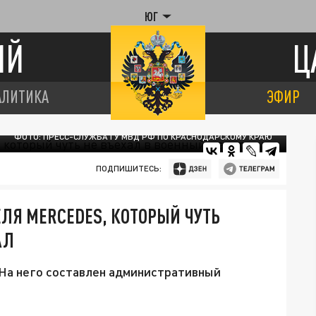
ЮГ
ИЙ
Ц
АЛИТИКА
ЭФИР
ФОТО: ПРЕСС-СЛУЖБА ГУ МВД РФ ПО КРАСНОДАРСКОМУ КРАЮ
ПОДПИШИТЕСЬ:
ЛЯ MERCEDES, КОТОРЫЙ ЧУТЬ
АЛ
 На него составлен административный