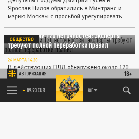
Ярослав Нилов обратились в Минтранс и
мэрию Москвы с просьбой урегулировать...
В ПДД нашли 120 неточностей: эксперты
ОБЩЕСТВО
требуют полной переработки правил
26 МАРТА 14:20
В действующих ПДД обнаружено около 120
18+
АВТОРИЗАЦИЯ
неточностей и противоречий. На
всероссийском конгрессе Road Traffic...
85.64 BRENT
ЮГ
Как в Поморье будут повышать
ОБЩЕСТВО
безопасность дорожного движения
05 МАРТА 11:17
Состоялось заседание оперативного штаба