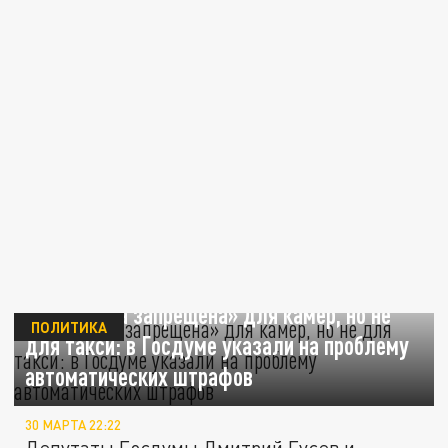
«Остановка запрещена» для камер, но не
ПОЛИТИКА
для такси: в Госдуме указали на проблему
автоматических штрафов
30 МАРТА 22:22
Депутаты Госдумы Дмитрий Гусев и