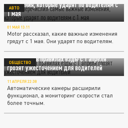
изменения, которые ударят по водителям с
АВТО
1 мая
01 МАЯ 13:11
Motor рассказал, какие важные изменения
грядут с 1 мая. Они ударят по водителям.
Изменения в правилах езды с 1 апреля
ОБЩЕСТВО
грозят ужесточением для водителей
11 АПРЕЛЯ 22:38
Автоматические камеры расширили
функционал, а мониторинг скорости стал
более точным.