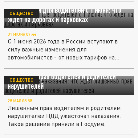
7 изменений для водителей с 1 июня: что
ОБЩЕСТВО
ждёт на дорогах и парковках
01 ИЮНЯ 07:44
С 1 июня 2026 года в России вступают в
силу важные изменения для
автомобилистов - от новых тарифов на
парковку...
Ужесточение наказания: что ждет
лишенных прав водителей и родителей
ОБЩЕСТВО
нарушителей
28 МАЯ 08:58
Лишенным прав водителям и родителям
нарушителей ПДД ужесточат наказания.
Такое решение приняли в Госдуме.
Motor перечислил самые важные