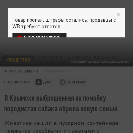
Товар пропал, штрафы остались: продавцы с
WB требуют ответов
В ПРЯМОМ ЭФИРЕ:
ОБЩЕСТВО
ФОТО: KOMSOMOLSKAYA PRAVDA/GLOBALLOOKPRESS
АНТОН ВОЛОЩЕНКО
15 ЯНВАРЯ 09:51
ПОДПИШИТЕСЬ:
В Крымске выброшенная на помойку
породистая собака обрела новую семью
Животное нашли в мусорном контейнере,
прижатое коробками и пакетами с