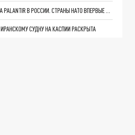
"ОЧЕНЬ ПЛОХИЕ НОВОСТИ": БОЛЬШАЯ ОШИБКА PALANTIR В РОССИИ. СТРАНЫ НАТО ВПЕРВЫЕ ЗА СВО ОСТАНОВИЛИ ПОСТАВКИ ОРУЖИЯ. ВСУ ТЕРЯЮТ ПРИГРАНИЧЬЕ?
О ИРАНСКОМУ СУДНУ НА КАСПИИ РАСКРЫТА