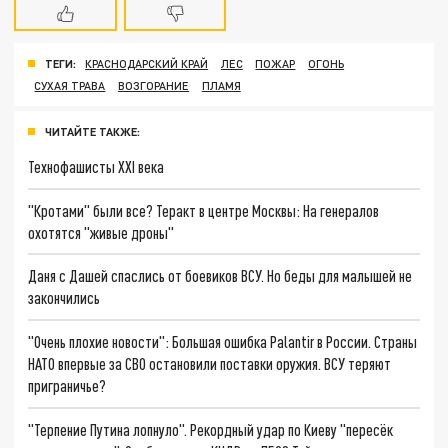
ТЕГИ:
КРАСНОДАРСКИЙ КРАЙ
ЛЕС
ПОЖАР
ОГОНЬ
СУХАЯ ТРАВА
ВОЗГОРАНИЕ
ПЛАМЯ
ЧИТАЙТЕ ТАКЖЕ:
Технофашисты XXI века
"Кротами" были все? Теракт в центре Москвы: На генералов
охотятся "живые дроны"
Даня с Дашей спаслись от боевиков ВСУ. Но беды для малышей не
закончились
"Очень плохие новости": Большая ошибка Palantir в России. Страны
НАТО впервые за СВО остановили поставки оружия. ВСУ теряют
приграничье?
"Терпение Путина лопнуло". Рекордный удар по Киеву "пересёк