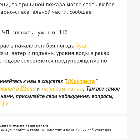
ени, то причиной пожара могла стать любая
жарно-спасательной части, сообщает
ЧП, звонить нужно в "112".
крае в начале октября погода
будет
чи, ветер и подъёмы уровня воды в реках.
раснодаре сохраняется предупреждение по
иняйтесь к нам в соцсетях
"
ВКонтакте
"
,
канал в Дзене
и
телеграм-канал
. Там все самое
с нами, присылайте свои наблюдения, вопросы,
.TV
сывайтесь на наши каналы
ыми узнавайте о главных новостях и важнейших событиях дня.