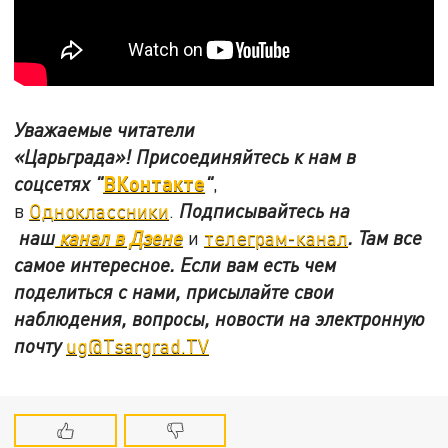
Уважаемые читатели
«Царьграда»!
Присоединяйтесь к нам в
ВКонтакте
соцсетях
"
"
,
в
Одноклассники
.
Подписывайтесь на
наш
канал в Дзене
и
телеграм-канал
. Там все
самое интересное. Если вам есть чем
поделиться с нами, присылайте свои
наблюдения, вопросы, новости на электронную
почту
ug@Tsargrad.TV