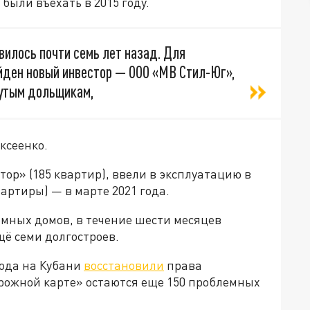
были въехать в 2015 году.
вилось почти семь лет назад. Для
йден новый инвестор — ООО «МВ Стил-Юг»,
нутым дольщикам,
ксеенко.
ор» (185 квартир), ввели в эксплуатацию в
вартиры) — в марте 2021 года.
лемных домов, в течение шести месяцев
ё семи долгостроев.
года на Кубани
восстановили
права
орожной карте» остаются еще 150 проблемных